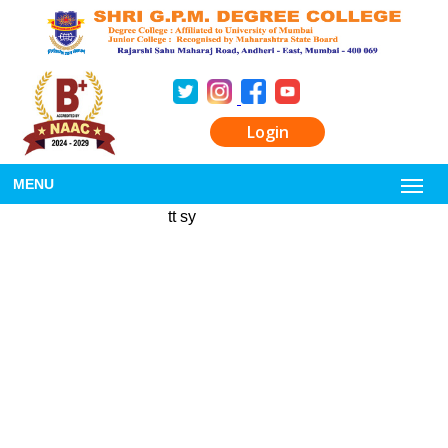
Login
MENU
tt sy